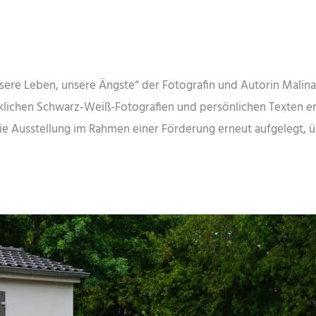
sere Leben, unsere Ängste“ der Fotografin und Autorin Malina
cklichen Schwarz-Weiß-Fotografien und persönlichen Texten e
ie Ausstellung im Rahmen einer Förderung erneut aufgelegt, üb