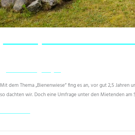
„Social Day“ im Inklusiven Wohnen
MuT Aktuelles
/
hitzigerv
Mit dem Thema „Bienenwiese“ fing es an, vor gut 2,5 Jahren
so dachten wir. Doch eine Umfrage unter den Mietenden am St
„Social
Weiterlesen »
Day“
im