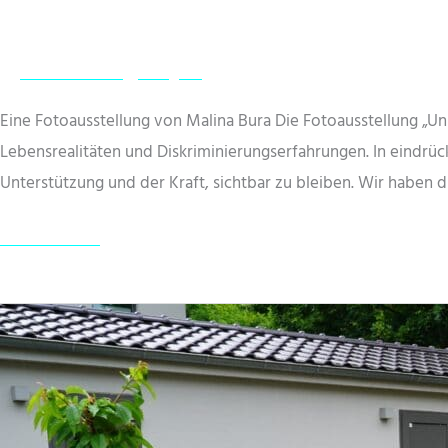
MuT Aktuelles
/
hitzigerv
Eine Fotoausstellung von Malina Bura Die Fotoausstellung „Un
Lebensrealitäten und Diskriminierungserfahrungen. In eindrü
Unterstützung und der Kraft, sichtbar zu bleiben. Wir haben d
Ausstellung
Weiterlesen »
„Unsere
Leben,
unsere
Ängste“