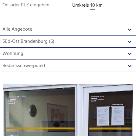
Ort oder PLZ eingeben
Geolocation
Umkreis
km
Anbieter
Select content
Regionen
Select content
Wohnung
Select content
Bedarfsschwerpunkt
Select content