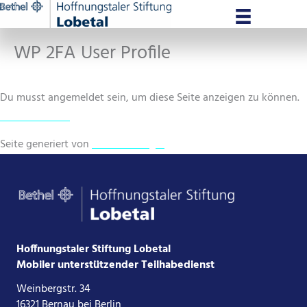
Zum
Inhalt
WP 2FA User Profile
springen
Du musst angemeldet sein, um diese Seite anzeigen zu können.
Hier anmelden.
Seite generiert von
WP-2FA-Plugin
Hoffnungstaler Stiftung Lobetal
Mobiler unterstützender Teilhabedienst
Weinbergstr. 34
16321 Bernau bei Berlin